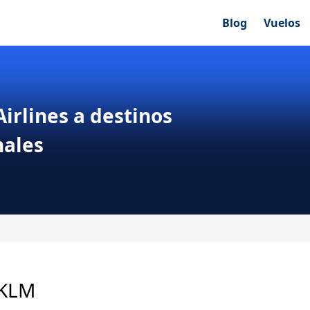
Blog
Vuelos
irlines a destinos
nales
 KLM