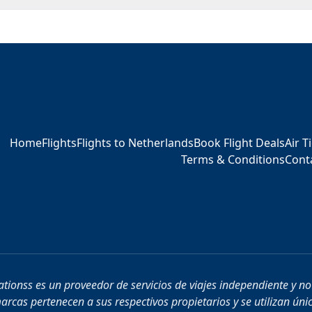
Home
Flights
Flights to Netherlands
Book Flight Deals
Air T
Terms & Conditions
Cont
tionss es un proveedor de servicios de viajes independiente y no 
rcas pertenecen a sus respectivos propietarios y se utilizan úni